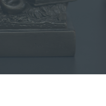
waltsgebühren und Gerichtskosten – Kosten, die auf m
zukommen, wenn ich einen Rechtsanwalt beauftrage